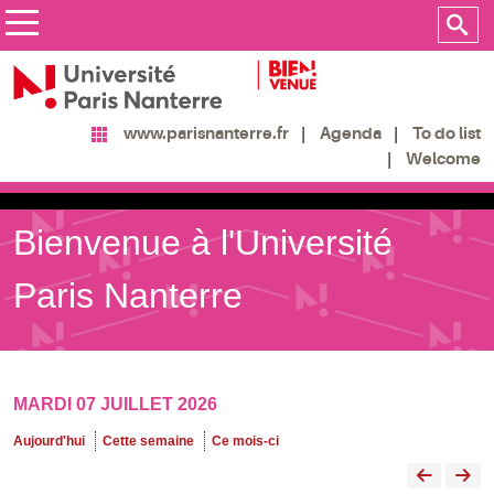
Agenda
To do list
www.parisnanterre.fr
Welcome
Bienvenue à l'Université
Paris Nanterre
MARDI 07 JUILLET 2026
Aujourd'hui
Cette semaine
Ce mois-ci