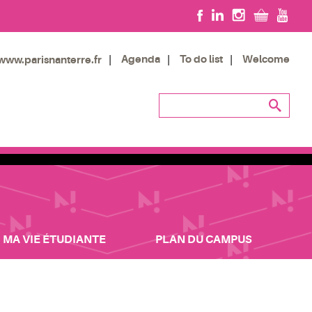
Agenda
To do list
Welcome
www.parisnanterre.fr
MA VIE ÉTUDIANTE
PLAN DU CAMPUS