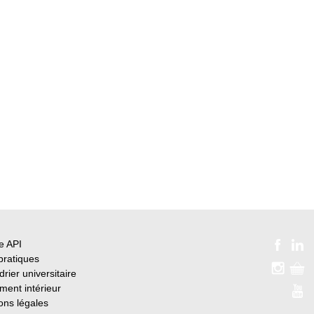
e API
pratiques
rier universitaire
ment intérieur
ons légales