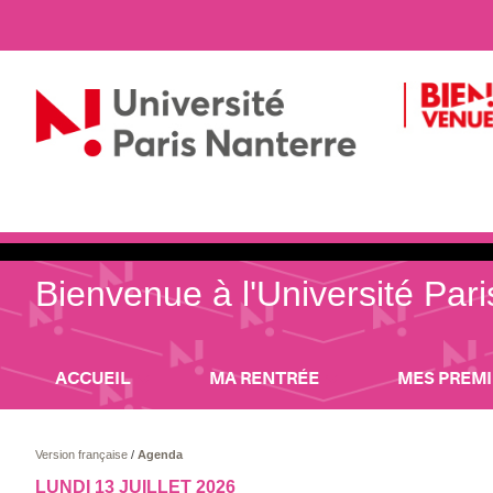
Bienvenue à l'Université Par
ACCUEIL
MA RENTRÉE
MES PREM
Version française
/
Agenda
LUNDI 13 JUILLET 2026