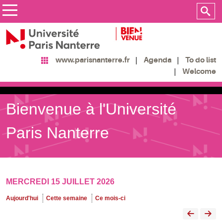
Agenda
To do list
www.parisnanterre.fr
Welcome
Bienvenue à l'Université
Paris Nanterre
MERCREDI 15 JUILLET 2026
Aujourd'hui
Cette semaine
Ce mois-ci