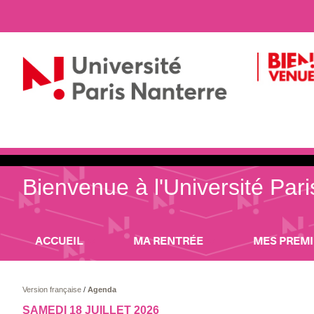
Bienvenue à l'Université Par
ACCUEIL
MA RENTRÉE
MES PREM
Version française
/
Agenda
SAMEDI 18 JUILLET 2026