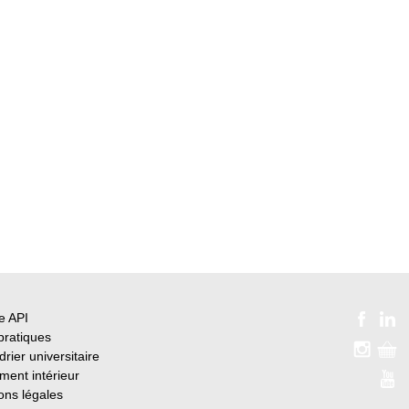
e API
pratiques
rier universitaire
ment intérieur
ons légales