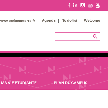
Agenda
To do list
Welcome
www.parisnanterre.fr
MA VIE ÉTUDIANTE
PLAN DU CAMPUS