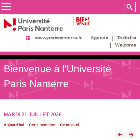
Agenda
To do list
www.parisnanterre.fr
Welcome
Bienvenue à l'Université
Paris Nanterre
MARDI 21 JUILLET 2026
Aujourd'hui
Cette semaine
Ce mois-ci