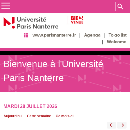
Agenda
To do list
www.parisnanterre.fr
Welcome
Bienvenue à l'Université
Paris Nanterre
MARDI 28 JUILLET 2026
Aujourd'hui
Cette semaine
Ce mois-ci