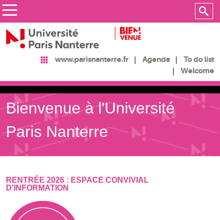
Agenda
To do list
www.parisnanterre.fr
Welcome
Bienvenue à l'Université
Paris Nanterre
RENTRÉE 2026 : ESPACE CONVIVIAL
D'INFORMATION