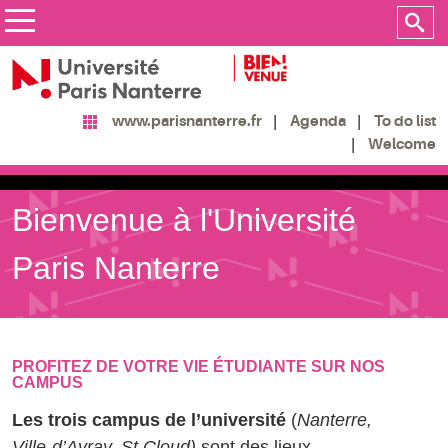
Agenda
To do list
www.parisnanterre.fr
Welcome
Bienvenue à l'Université
Paris Nanterre
PROFITEZ DE VOTRE VIE ÉTUDIANTE SUR NOS
CAMPUS
Les trois campus de l’université
(
Nanterre,
Ville-d’Avray, St Cloud)
sont des lieux