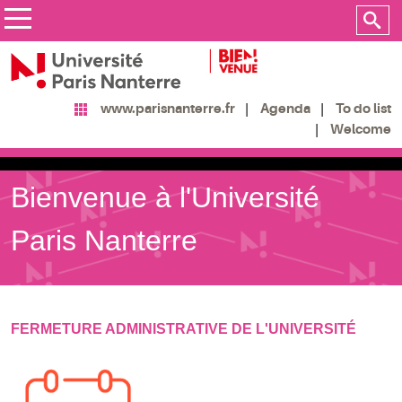
Agenda
To do list
www.parisnanterre.fr
Welcome
Bienvenue à l'Université
Paris Nanterre
FERMETURE ADMINISTRATIVE DE L'UNIVERSITÉ